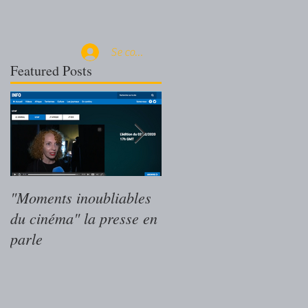
Se connecter
Featured Posts
r
"Moments inoubliables
"Moments inoubliables
du cinéma" la presse en
du cinéma" le livre des
parle
Magritte du Cinéma