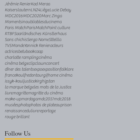
Jérémie Renier
Kad Merad
Kaiserslautern
LN24
Liège
Lucie Debay
MDC2016
MDC2020
Marc Zinga
Momentsinoubliablesducinema
Paris Match
ParisMatch
Point culture
RTBF
Saarländisches Künstlerhaus
Sans chichis
Senza Nome
Sttellla
TV5Monde
Yannick Renier
acteurs
actrices
betv
book
caap
charlotte rampling
cinéma
cinéma belge
clip
clown
concert
dîner des talents
expo
exposition
folklore
francekoul
fredontour
gif
home cinéma
issyk-koul
justice
kirghizstan
la marque belge
les mots de la Justice
livre
magritte
magritte du cinéma
make-up
mardaga
mdc2017
mdc2018
musées
photo
photos de plateau
prison
renaissancedulivre
reportage
rouge brillant
Follow Us