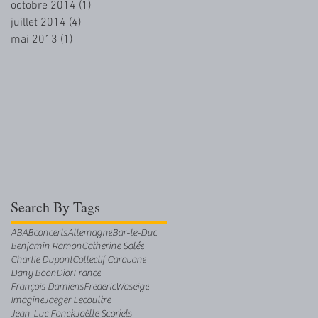
octobre 2014
(1)
1 post
juillet 2014
(4)
4 posts
mai 2013
(1)
1 post
Search By Tags
AB
ABconcerts
Allemagne
Bar-le-Duc
Benjamin Ramon
Catherine Salée
Charlie Dupont
Collectif Caravane
Dany Boon
Dior
France
François Damiens
FredericWaseige
Imagine
Jaeger Lecoultre
Jean-Luc Fonck
Joëlle Scoriels