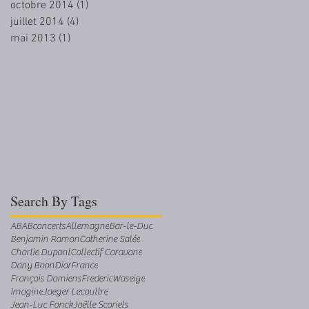
octobre 2014
(1)
1 post
juillet 2014
(4)
4 posts
mai 2013
(1)
1 post
Search By Tags
AB
ABconcerts
Allemagne
Bar-le-Duc
Benjamin Ramon
Catherine Salée
Charlie Dupont
Collectif Caravane
Dany Boon
Dior
France
François Damiens
FredericWaseige
Imagine
Jaeger Lecoultre
Jean-Luc Fonck
Joëlle Scoriels