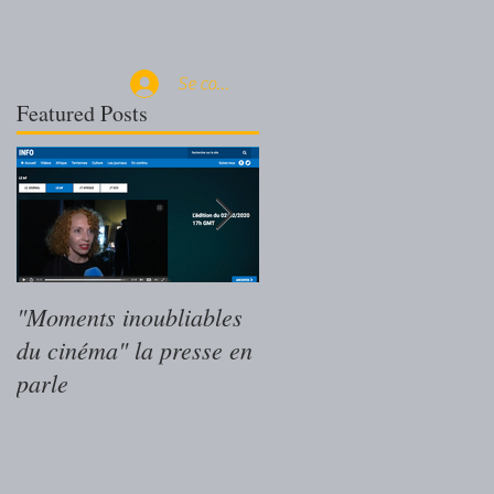
Se connecter
Featured Posts
"Moments inoubliables
"Moments inoubliables
du cinéma" la presse en
du cinéma" le livre des
parle
Magritte du Cinéma
r