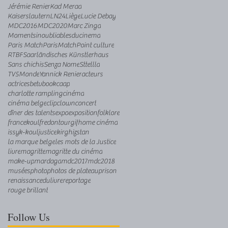
Jérémie Renier
Kad Merad
Kaiserslautern
LN24
Liège
Lucie Debay
MDC2016
MDC2020
Marc Zinga
Momentsinoubliablesducinema
Paris Match
ParisMatch
Point culture
RTBF
Saarländisches Künstlerhaus
Sans chichis
Senza Nome
Sttellla
TV5Monde
Yannick Renier
acteurs
actrices
betv
book
caap
charlotte rampling
cinéma
cinéma belge
clip
clown
concert
dîner des talents
expo
exposition
folklore
francekoul
fredontour
gif
home cinéma
issyk-koul
justice
kirghizstan
la marque belge
les mots de la Justice
livre
magritte
magritte du cinéma
make-up
mardaga
mdc2017
mdc2018
musées
photo
photos de plateau
prison
renaissancedulivre
reportage
rouge brillant
Follow Us