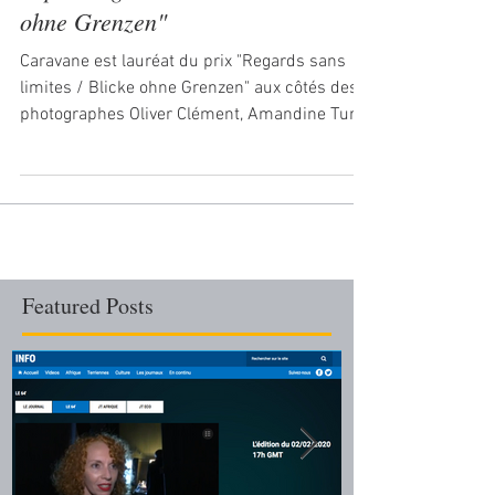
Expo "Regards sans limites / Blicke
ohne Grenzen"
Caravane est lauréat du prix "Regards sans
limites / Blicke ohne Grenzen" aux côtés des
photographes Oliver Clément, Amandine Turri
Hoel...
Featured Posts