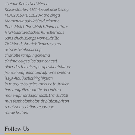
Jérémie Renier
Kad Merad
Kaiserslautern
LN24
Liège
Lucie Debay
MDC2016
MDC2020
Marc Zinga
Momentsinoubliablesducinema
Paris Match
ParisMatch
Point culture
RTBF
Saarländisches Künstlerhaus
Sans chichis
Senza Nome
Sttellla
TV5Monde
Yannick Renier
acteurs
actrices
betv
book
caap
charlotte rampling
cinéma
cinéma belge
clip
clown
concert
dîner des talents
expo
exposition
folklore
francekoul
fredontour
gif
home cinéma
issyk-koul
justice
kirghizstan
la marque belge
les mots de la Justice
livre
magritte
magritte du cinéma
make-up
mardaga
mdc2017
mdc2018
musées
photo
photos de plateau
prison
renaissancedulivre
reportage
rouge brillant
Follow Us