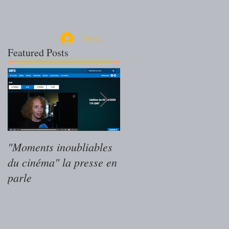
Se connecter
Featured Posts
"Moments inoubliables
"Moments inoubliables
du cinéma" la presse en
du cinéma" le livre des
parle
Magritte du Cinéma