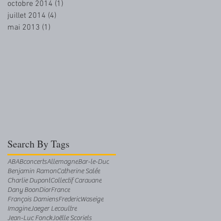
octobre 2014
(1)
1 post
juillet 2014
(4)
4 posts
mai 2013
(1)
1 post
Search By Tags
AB
ABconcerts
Allemagne
Bar-le-Duc
Benjamin Ramon
Catherine Salée
Charlie Dupont
Collectif Caravane
Dany Boon
Dior
France
François Damiens
FredericWaseige
Imagine
Jaeger Lecoultre
Jean-Luc Fonck
Joëlle Scoriels