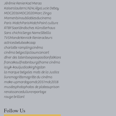
Jérémie Renier
Kad Merad
Kaiserslautern
LN24
Liège
Lucie Debay
MDC2016
MDC2020
Marc Zinga
Momentsinoubliablesducinema
Paris Match
ParisMatch
Point culture
RTBF
Saarländisches Künstlerhaus
Sans chichis
Senza Nome
Sttellla
TV5Monde
Yannick Renier
acteurs
actrices
betv
book
caap
charlotte rampling
cinéma
cinéma belge
clip
clown
concert
dîner des talents
expo
exposition
folklore
francekoul
fredontour
gif
home cinéma
issyk-koul
justice
kirghizstan
la marque belge
les mots de la Justice
livre
magritte
magritte du cinéma
make-up
mardaga
mdc2017
mdc2018
musées
photo
photos de plateau
prison
renaissancedulivre
reportage
rouge brillant
Follow Us