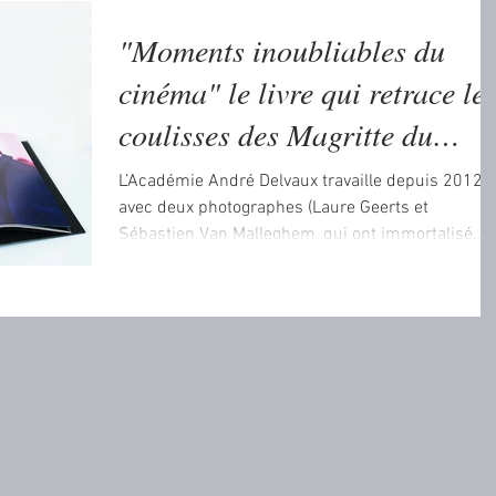
"Moments inoubliables du
cinéma" le livre qui retrace le
coulisses des Magritte du
cinéma
L’Académie André Delvaux travaille depuis 2012
avec deux photographes (Laure Geerts et
Sébastien Van Malleghem, qui ont immortalisé
les...