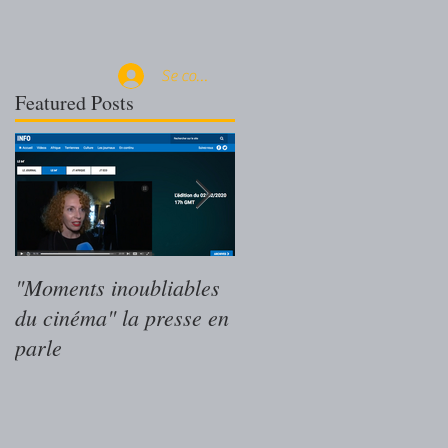
Se connecter
Featured Posts
"Moments inoubliables
"Moments inoubliables
du cinéma" la presse en
du cinéma" le livre des
parle
Magritte du Cinéma