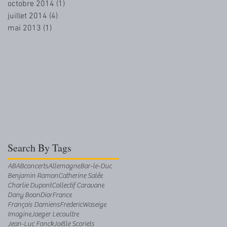
octobre 2014
(1)
1 post
juillet 2014
(4)
4 posts
mai 2013
(1)
1 post
Search By Tags
AB
ABconcerts
Allemagne
Bar-le-Duc
Benjamin Ramon
Catherine Salée
Charlie Dupont
Collectif Caravane
Dany Boon
Dior
France
François Damiens
FredericWaseige
Imagine
Jaeger Lecoultre
Jean-Luc Fonck
Joëlle Scoriels