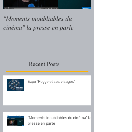
"Moments inoubliables du
"Moments inoub
cinéma" la presse en parle
cinéma" le livr
Cinéma
Recent Posts
Expo "Pogge et ses visages"
"Moments inoubliables du cinéma" la