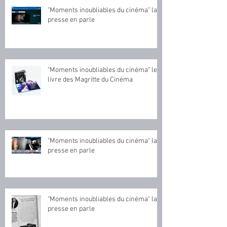
"Moments inoubliables du cinéma" la
presse en parle
"Moments inoubliables du cinéma" le
livre des Magritte du Cinéma
"Moments inoubliables du cinéma" la
presse en parle
"Moments inoubliables du cinéma" la