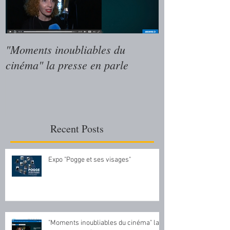
"Moments inoubliables du
"Moments inoub
cinéma" la presse en parle
cinéma" le livr
Cinéma
Recent Posts
Expo "Pogge et ses visages"