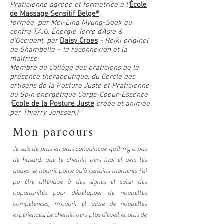
Praticienne agréée et formatrice à l’
École
de Massage Sensitif Belge®
,
formée par Mei-Ling Myung-Sook au
centre T.A.O. Énergie
Terre d'Asie &
d'Occident
, par
Daisy Croes
- Reiki originel
de Shamballa – la reconnexion et la
maîtrise.
Membre du Collège des praticiens de la
présence thérapeutique, du Cercle des
artisans de la Posture Juste et Praticienne
du Soin énergétique Corps-Coeur-Essence
(
Ecole de la Posture Juste
créée et animée
par Thierry Janssen.)
Mon parcours
Je suis de plus en plus convaincue qu’il n’y a pas
de hasard, que le chemin vers moi et vers les
autres se nourrit parce qu’à certains moments j’ai
pu être attentive à des signes et saisir des
opportunités pour développer de nouvelles
compétences, m’ouvrir et vivre de nouvelles
expériences. Le chemin vers plus d’éveil et plus de