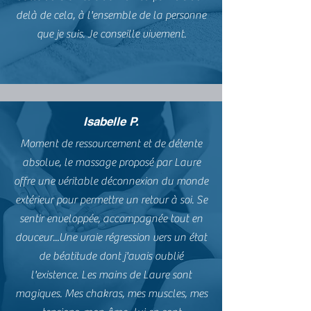
delà de cela, à l'ensemble de la personne
que je suis. Je conseille vivement.
Isabelle P.
Moment de ressourcement et de détente
absolue, le massage proposé par Laure
offre une véritable déconnexion du monde
extérieur pour permettre un retour à soi. Se
sentir enveloppée, accompagnée tout en
douceur...Une vraie régression vers un état
de béatitude dont j'avais oublié
l'existence. Les mains de Laure sont
magiques. Mes chakras, mes muscles, mes