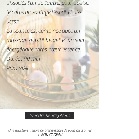
dissociés l’un de l’autre: pour apaiser
le corps on soulage l’esprit et vis-
versa.
La séance est combinée avec un
massage sensitif belge® et un soin
énergétique corps-cœur-essence.
Durée : 90 min
Prix : 90€
Prendre Rendez-Vous
Une question, l'envie de prendre soin de vous ou d'offrir
un
BON CADEAU