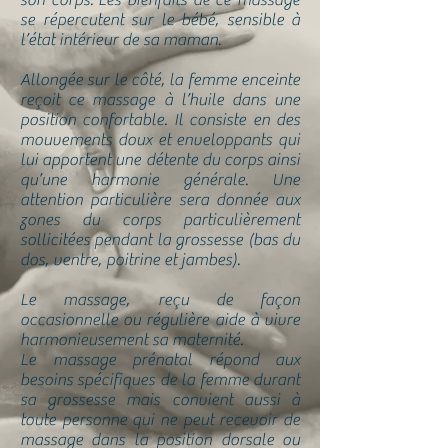
son corps. Les bienfaits de ce massage
se répercutent sur le bébé, sensible à
l’état intérieur de sa maman.
Allongée sur le côté, la femme enceinte
reçoit ce massage à l’huile dans une
position confortable. Il consiste en des
mouvements doux et enveloppants qui
lui apportent une détente du corps ainsi
qu’une harmonie générale. Une
attention particulière sera donnée aux
zones du corps particulièrement
sollicitées pendant la grossesse (bas du
dos, ventre, poitrine et jambes).
Le massage, reçu de façon
occasionnelle ou régulière aide à vivre
harmonieusement sa maternité.
Le massage prénatal répond aux
besoins spécifiques de la femme durant
sa grossesse mais convient aussi à
toute personne qui ne peut recevoir de
massage dans la position dorsale ou