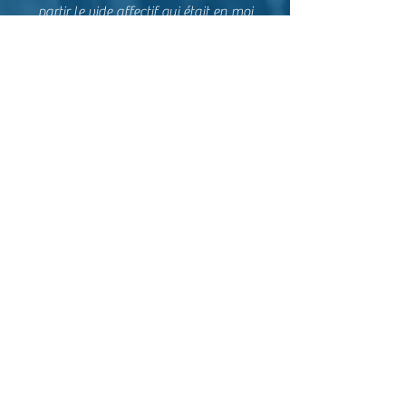
partir le vide affectif qui était en moi
depuis 35 ans. C'était comme si le "tronc"
de mon corps ne comportait aucun
organe, aucune matière...
J'avais essayé de soigner cela via diverses
thérapies : psy, comportementaliste, micro
kiné, kinésiologie, sophrologie, etc . Ces
nombreuses séances m'avaient permises
de comprendre les causes, mais jamais
d'aller réellement mieux, ni de faire
disparaître cette horrible sensation que
j'avais depuis tant d'années.
Les périodes où j'étais enceinte étaient
merveilleuses: mon ventre était "rempli"
par un petit être qui bougeait, que j'aimais
et qui prenait de plus en plus de place. La
sensation de vide disparaissait pendant