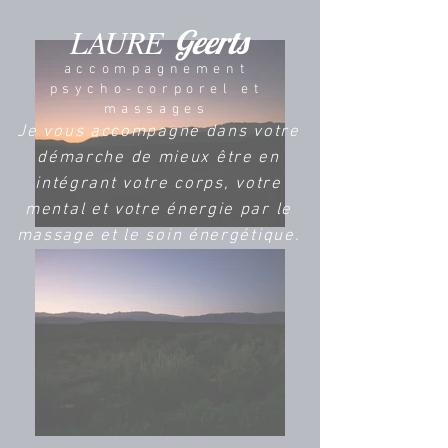
LAURE
Geerts
accompagnement
psycho-corporel et
massages
Je vous accompagne dans votre
démarche de mieux être en
intégrant votre corps, votre
mental et votre énergie par le
massage et le soin énergétique.