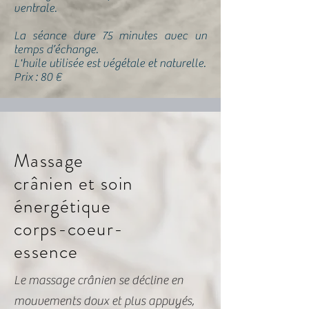
ventrale.
La séance dure 75 minutes avec un
temps d’échange.
L'huile utilisée est végétale et naturelle.
Prix : 80 €
Massage
crânien et soin
énergétique
corps-coeur-
essence
Le massage crânien se décline en
mouvements doux et plus appuyés,