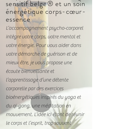
sensitif belge® et un soin
énergétique corps-cœur-
essence
L’accompagnement psycho-corporel
intègre votre corps, votre mental et
votre énergie. Pour vous aider dans
votre démarche de guérison et de
mieux être, je vous propose une
écoute bienveillante et
l’apprentissage d’une détente
corporelle par des exercices
bioénergétiques inspirés du yoga et
du qi-gong, une méditation en
mouvement. L’idée ici étant de réunir
le corps et l’esprit, trop souvent