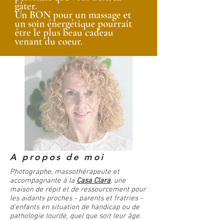
gâter.
Un BON pour un massage et
un soin énergétique pourrait
être le plus beau cadeau
venant du coeur.
A propos de moi
Photographe, massothérapeute et
accompagnante à la
Casa Clara
, une
maison de répit et de ressourcement pour
les aidants proches - parents et fratries -
d'enfants en situation de handicap ou de
pathologie lourde, quel que soit leur âge.