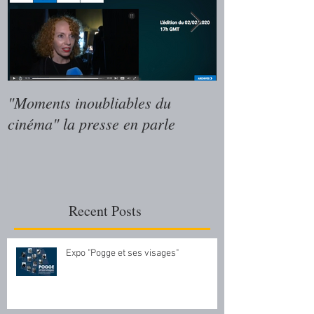
"Moments inoubliables du
"Moments inoub
cinéma" la presse en parle
cinéma" le livr
Cinéma
Recent Posts
Expo "Pogge et ses visages"