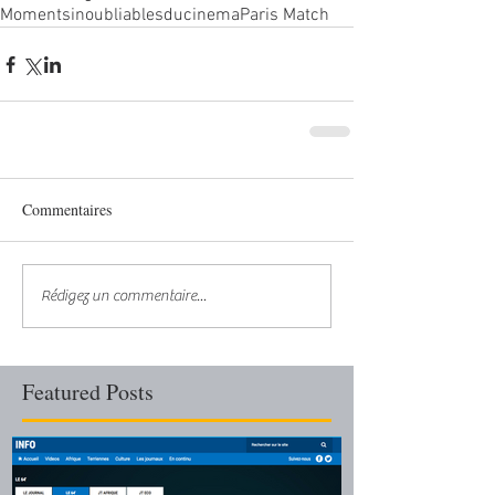
Momentsinoubliablesducinema
Paris Match
Commentaires
Rédigez un commentaire...
Featured Posts