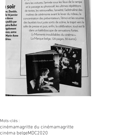
Mots-clés :
cinéma
magritte du cinéma
magritte
cinéma belge
MDC2020